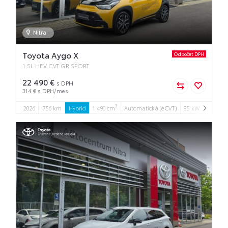
Nitra
Toyota Aygo X
Odpočet DPH
1.5L HEV CVT GR SPORT
22 490 €
s DPH
314 € s DPH/mes.
3
2026
756 km
Hybrid
1 490 cm
Automatická (eCVT)
85 kW
5
5