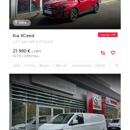
Nitra
Kia XCeed
Odpočet DPH
1.5 T-GDI GPF DCT GOLD
21 990 €
s DPH
307 € s DPH/mes.
3
2023
127 km
Benzín
1 482 cm
Automatická
118 kW
5
5