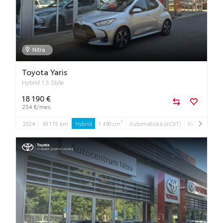
Nitra
Toyota Yaris
Hybrid 1.5 Style
18 190 €
254 €/mes.
3
2024
39 175 km
Hybrid
1 490 cm
Automatická (eCVT)
85 kW
5