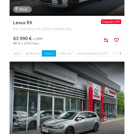
Nitra
Lexus RX
Odpočet DPH
RX 2.4T HEV 6 AT 500h F SPORT Plus
63 990 €
s DPH
891 € s DPH/mes.
3
2023
38 919 km
Hybrid
2 393 cm
Automatická (eCVT)
273 kW
5