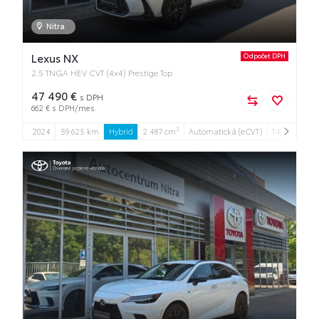
Nitra
Lexus NX
Odpočet DPH
2.5 TNGA HEV CVT (4x4) Prestige Top
47 490 €
s DPH
662 € s DPH/mes.
3
2024
59 625 km
Hybrid
2 487 cm
Automatická (eCVT)
147 kW
5