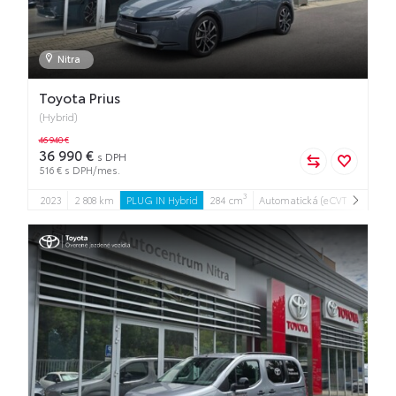
Nitra
Toyota Prius
(Hybrid)
46 940 €
36 990 €
s DPH
516 € s DPH/mes.
3
2023
2 808 km
PLUG IN Hybrid
284 cm
Automatická (eCVT)
164 kW