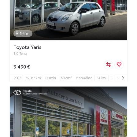
Nitra
Toyota Yaris
1.0 Terra
3 490 €
3
2007
75 967 km
Benzín
998 cm
Manuálna
51 kW
5
5