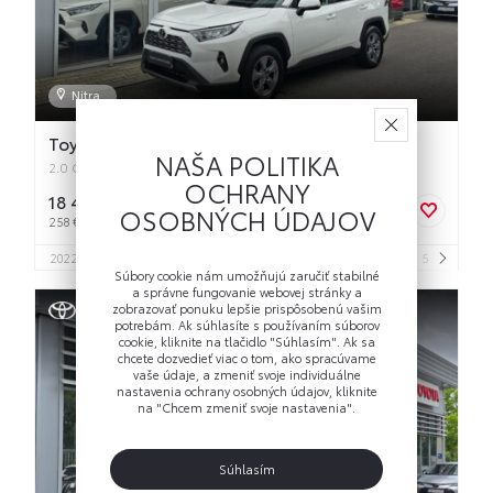
Nitra
Toyota RAV4
NAŠA POLITIKA
2.0 Comfort 4x2
OCHRANY
18 490 €
OSOBNÝCH ÚDAJOV
258 €/mes.
3
2022
163 935 km
Benzín
1 987 cm
Manuálna
129 kW
5
5
Súbory cookie nám umožňujú zaručiť stabilné
a správne fungovanie webovej stránky a
zobrazovať ponuku lepšie prispôsobenú vašim
potrebám. Ak súhlasíte s používaním súborov
cookie, kliknite na tlačidlo "Súhlasím". Ak sa
chcete dozvedieť viac o tom, ako spracúvame
vaše údaje, a zmeniť svoje individuálne
nastavenia ochrany osobných údajov, kliknite
na "Chcem zmeniť svoje nastavenia".
Súhlasím