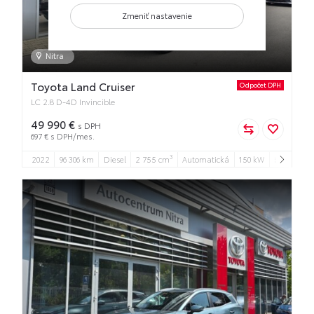
Zmeniť nastavenie
Nitra
Toyota Land Cruiser
Odpočet DPH
LC 2.8 D-4D Invincible
49 990 €
s DPH
697 € s DPH/mes.
3
2022
96 306 km
Diesel
2 755 cm
Automatická
150 kW
5
5