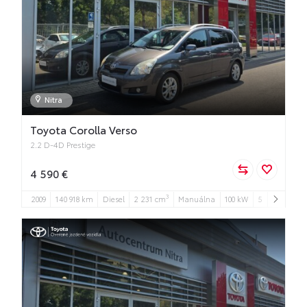
Nitra
Toyota Corolla Verso
2.2 D-4D Prestige
4 590 €
3
2009
140 918 km
Diesel
2 231 cm
Manuálna
100 kW
5
5