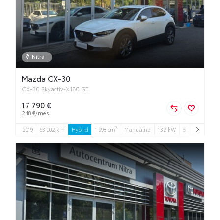
Nitra
Mazda CX-30
CX-30 Skyactiv-X180 GT
17 790 €
248 €/mes.
3
2019
63 002 km
Hybrid
1 998 cm
Manuálna
132 kW
5
5