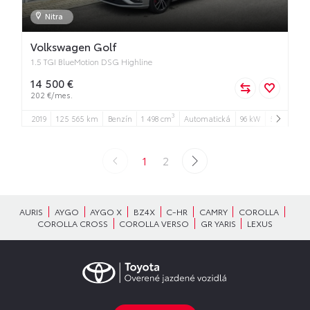
Nitra
Volkswagen Golf
1.5 TGI BlueMotion DSG Highline
14 500 €
202 €/mes.
3
2019
125 565 km
Benzín
1 498 cm
Automatická
96 kW
5
5
1
2
AURIS
AYGO
AYGO X
BZ4X
C-HR
CAMRY
COROLLA
COROLLA CROSS
COROLLA VERSO
GR YARIS
LEXUS