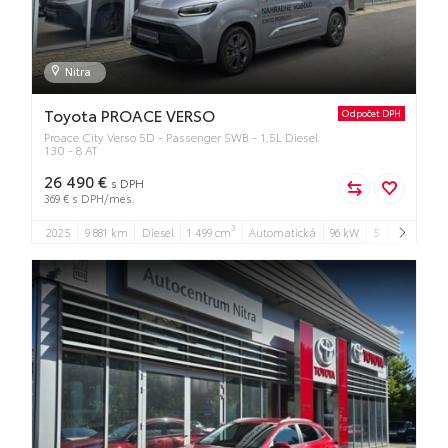
Nitra
Toyota PROACE VERSO
Odpočet DPH
Proace City Verso 5D - Passenger SWB - 1.5L Diesel
130 - 8 AT
26 490 €
s DPH
369 € s DPH/mes.
3
2025
9 881 km
Diesel
1 499 cm
Automatická
96 kW
5
5