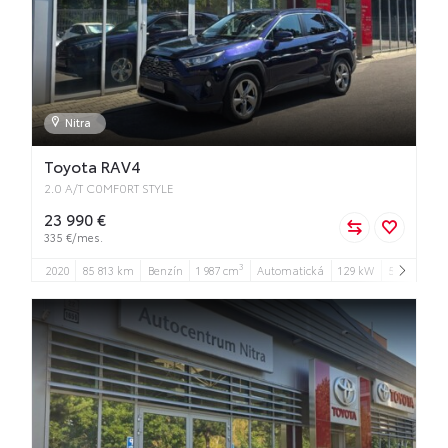
Nitra
Toyota RAV4
2.0 A/T C0MF0RT STYLE
23 990 €
335 €/mes.
3
2020
85 813 km
Benzín
1 987 cm
Automatická
129 kW
5
5