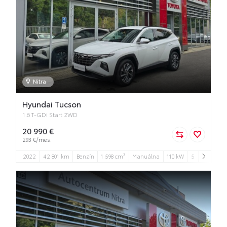
Nitra
Hyundai Tucson
1.6 T-GDi Start 2WD
20 990 €
293 €/mes.
3
2022
42 801 km
Benzín
1 598 cm
Manuálna
110 kW
5
5