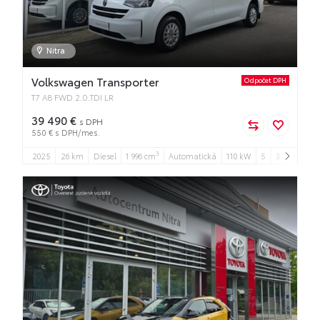
Nitra
Volkswagen Transporter
Odpočet DPH
T7 A8 FWD 2.0.TDI LR
39 490 €
s DPH
550 € s DPH/mes.
3
2025
26 km
Diesel
1 996 cm
Automatická
110 kW
5
3