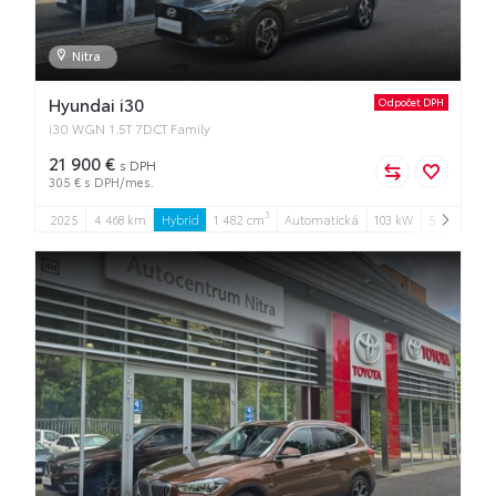
Nitra
Hyundai i30
Odpočet DPH
i30 WGN 1.5T 7DCT Family
21 900 €
s DPH
305 € s DPH/mes.
3
2025
4 468 km
Hybrid
1 482 cm
Automatická
103 kW
5
5