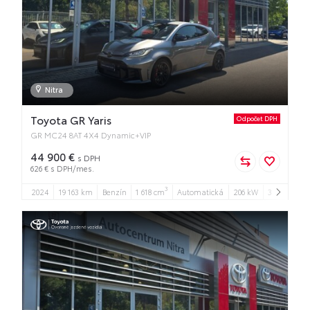
Nitra
Toyota GR Yaris
Odpočet DPH
GR MC24 8AT 4X4 Dynamic+VIP
44 900 €
s DPH
626 € s DPH/mes.
3
2024
19 163 km
Benzín
1 618 cm
Automatická
206 kW
3
4