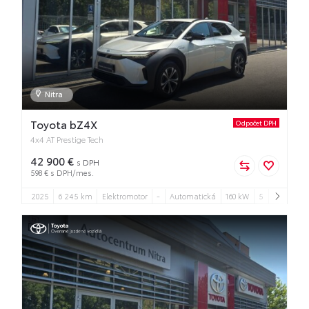
Nitra
Toyota bZ4X
Odpočet DPH
4x4 AT Prestige Tech
42 900 €
s DPH
598 € s DPH/mes.
2025
6 245 km
Elektromotor
-
Automatická
160 kW
5
5