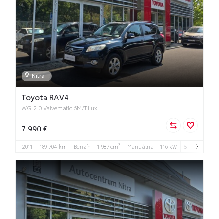
Nitra
Toyota RAV4
WG 2.0 Valvematic 6M/T Lux
7 990 €
3
2011
189 704 km
Benzín
1 987 cm
Manuálna
116 kW
5
5