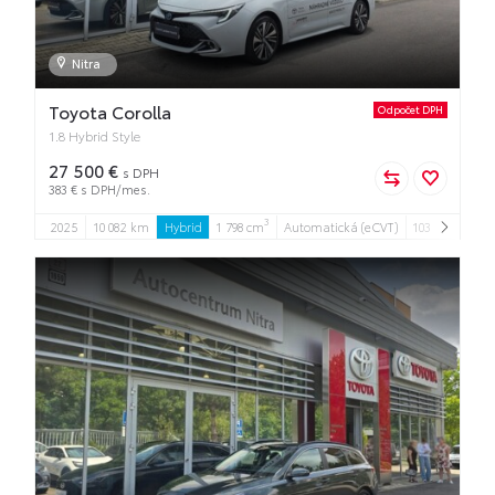
Nitra
Toyota Corolla
Odpočet DPH
1.8 Hybrid Style
27 500 €
s DPH
383 € s DPH/mes.
3
2025
10 082 km
Hybrid
1 798 cm
Automatická (eCVT)
103 kW
5