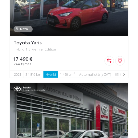
Nitra
Toyota Yaris
Hybrid 1.5 Premier Edition
17 490 €
244 €/mes.
3
2021
34 816 km
Hybrid
1 490 cm
Automatická (eCVT)
85 kW
5
5