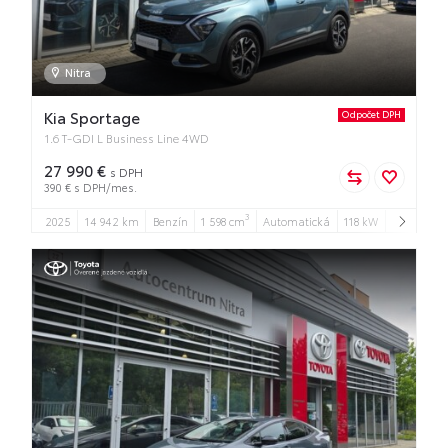
Nitra
Kia Sportage
Odpočet DPH
1.6 T-GDI L Business Line 4WD
27 990 €
s DPH
390 € s DPH/mes.
3
2025
14 942 km
Benzín
1 598 cm
Automatická
118 kW
5
5