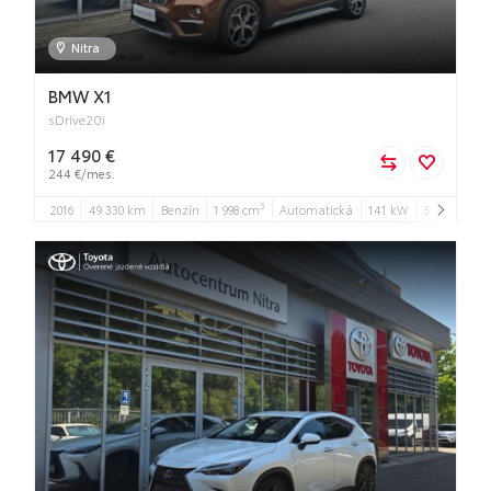
Nitra
BMW X1
sDrive20i
17 490 €
244 €/mes.
3
2016
49 330 km
Benzín
1 998 cm
Automatická
141 kW
5
5