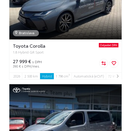
Bratislava
Toyota Corolla
Odpočet DPH
1.8 Hybrid GR Sport
27 999 €
s DPH
390 € s DPH/mes.
3
2026
2 500 km
Hybrid
1 798 cm
Automatická (eCVT)
72 kW
4
5