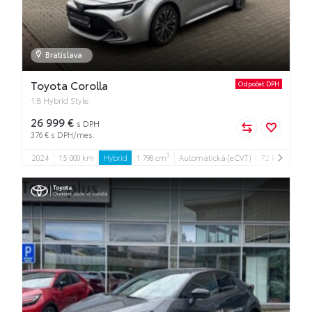
Bratislava
Toyota Corolla
Odpočet DPH
1.8 Hybrid Style
26 999 €
s DPH
376 € s DPH/mes.
3
2024
15 000 km
Hybrid
1 798 cm
Automatická (eCVT)
72 kW
5