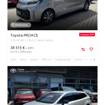
Bratislava
Toyota PROACE
Odpočet DPH
2,0-l-D-4D L1 (8-Si.) Verso Family
38 515 €
s DPH
537 € s DPH/mes.
3
2025
10 km
Diesel
1 987 cm
Automatická
130 kW
5
8