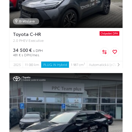
Bratislava
Toyota C-HR
Odpočet DPH
2.0 PHEV Executive
34 500 €
s DPH
481 € s DPH/mes.
3
2025
11 000 km
PLUG IN Hybrid
1 987 cm
Automatická (eCVT)
111 k