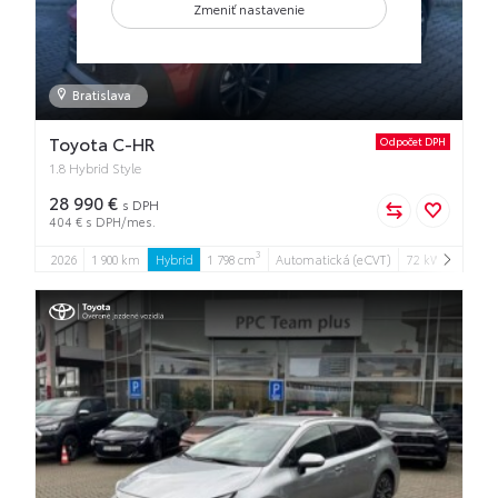
Zmeniť nastavenie
Bratislava
Toyota C-HR
Odpočet DPH
1.8 Hybrid Style
28 990 €
s DPH
404 € s DPH/mes.
3
2026
1 900 km
Hybrid
1 798 cm
Automatická (eCVT)
72 kW
5
5