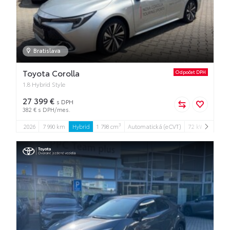
Bratislava
Toyota Corolla
Odpočet DPH
1.8 Hybrid Style
27 399 €
s DPH
382 € s DPH/mes.
3
2026
7 990 km
Hybrid
1 798 cm
Automatická (eCVT)
72 kW
5
5