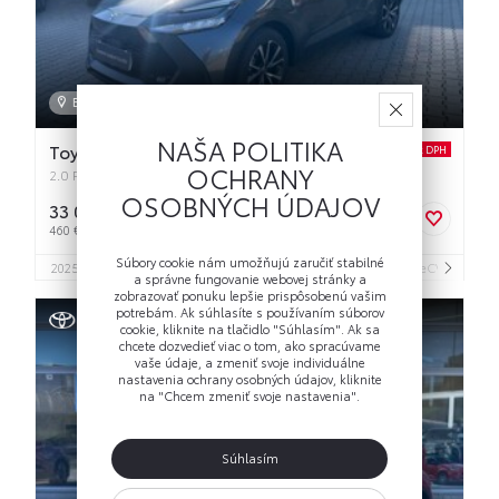
Bratislava
NAŠA POLITIKA
Toyota C-HR
Odpočet DPH
OCHRANY
2.0 PHEV Style
OSOBNÝCH ÚDAJOV
33 000 €
s DPH
460 € s DPH/mes.
Súbory cookie nám umožňujú zaručiť stabilné
3
2025
15 000 km
PLUG IN Hybrid
1 987 cm
Automatická (eCVT)
162 
a správne fungovanie webovej stránky a
zobrazovať ponuku lepšie prispôsobenú vašim
potrebám. Ak súhlasíte s používaním súborov
cookie, kliknite na tlačidlo "Súhlasím". Ak sa
chcete dozvedieť viac o tom, ako spracúvame
vaše údaje, a zmeniť svoje individuálne
nastavenia ochrany osobných údajov, kliknite
na "Chcem zmeniť svoje nastavenia".
Súhlasím