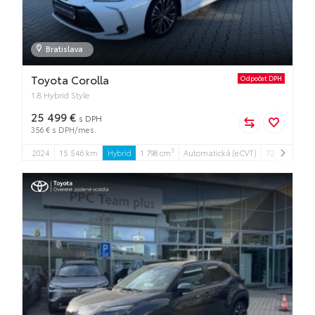
Bratislava
Toyota Corolla
Odpočet DPH
1.8 Hybrid Style
25 499 €
s DPH
356 € s DPH/mes.
3
2024
15 546 km
Hybrid
1 798 cm
Automatická (eCVT)
72 kW
4