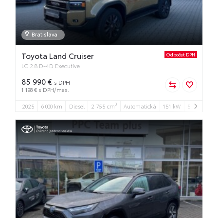
Bratislava
Toyota Land Cruiser
Odpočet DPH
LC 2.8 D-4D Executive
85 990 €
s DPH
1 198 € s DPH/mes.
3
2025
6 000 km
Diesel
2 755 cm
Automatická
151 kW
5
5