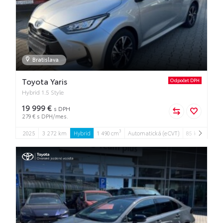
Bratislava
Toyota Yaris
Odpočet DPH
Hybrid 1.5 Style
19 999 €
s DPH
279 € s DPH/mes.
3
2025
3 272 km
Hybrid
1 490 cm
Automatická (eCVT)
85 kW
5
5