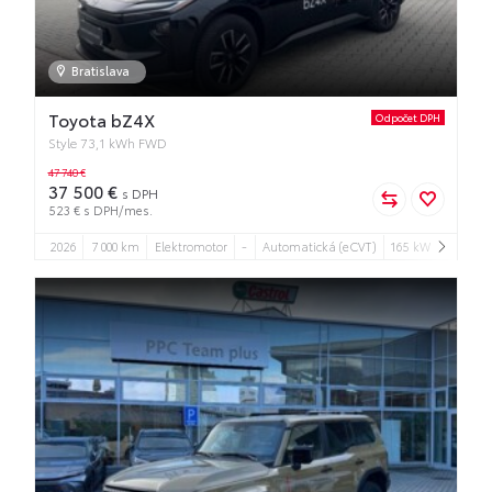
Bratislava
Toyota bZ4X
Odpočet DPH
Style 73,1 kWh FWD
47 740 €
37 500 €
s DPH
523 € s DPH/mes.
2026
7 000 km
Elektromotor
-
Automatická (eCVT)
165 kW
5
5