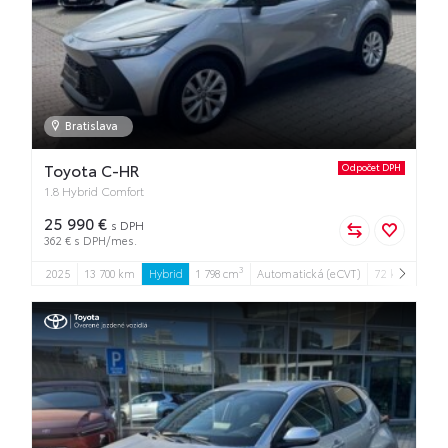
Bratislava
Toyota C-HR
Odpočet DPH
1.8 Hybrid Comfort
25 990 €
s DPH
362 € s DPH/mes.
3
2025
13 700 km
Hybrid
1 798 cm
Automatická (eCVT)
72 kW
5