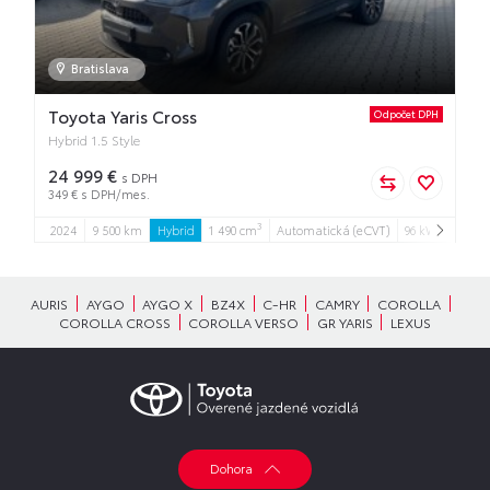
Bratislava
Toyota Yaris Cross
Odpočet DPH
Hybrid 1.5 Style
24 999 €
s DPH
349 € s DPH/mes.
3
2024
9 500 km
Hybrid
1 490 cm
Automatická (eCVT)
96 kW
5
5
AURIS
AYGO
AYGO X
BZ4X
C-HR
CAMRY
COROLLA
COROLLA CROSS
COROLLA VERSO
GR YARIS
LEXUS
Dohora