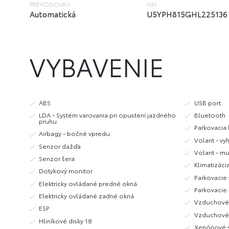
PREVODOVKA
VIN
Automatická
U5YPH815GHL225136
VYBAVENIE
ABS
USB port
LDA - Systém varovania pri opustení jazdného
Bluetooth
pruhu
Parkovacia
Airbagy - bočné vpredu
Volant - vy
Senzor dažďa
Volant - mu
Senzor šera
Klimatizáci
Dotykový monitor
Parkovacie
Elektricky ovládané predné okná
Parkovacie
Elektricky ovládané zadné okná
Vzduchové
ESP
Vzduchové 
Hliníkové disky 18
Xenónové 