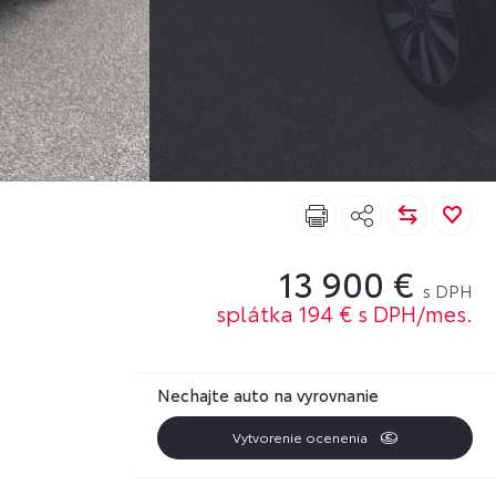
13 900 €
s DPH
splátka 194 € s DPH/mes.
Nechajte auto na vyrovnanie
Vytvorenie ocenenia