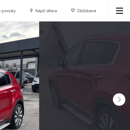
e ponuky
Nájsť dílera
Obľúbené