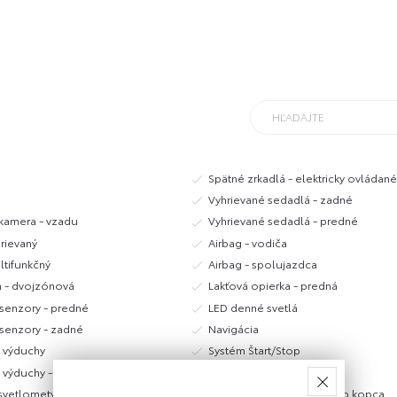
Spätné zrkadlá - elektricky ovládan
Vyhrievané sedadlá - zadné
 kamera - vzadu
Vyhrievané sedadlá - predné
hrievaný
Airbag - vodiča
ltifunkčný
Airbag - spolujazdca
a - dvojzónová
Lakťová opierka - predná
 senzory - predné
LED denné svetlá
 senzory - zadné
Navigácia
 výduchy
Systém Štart/Stop
výduchy - zadné
Tempomat
svetlomety
HAC - Asistent rozjazdu do kopca