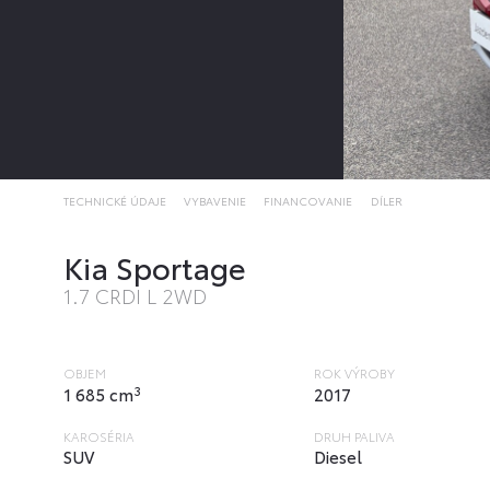
TECHNICKÉ ÚDAJE
VYBAVENIE
FINANCOVANIE
DÍLER
Kia Sportage
1.7 CRDI L 2WD
OBJEM
ROK VÝROBY
3
1 685 cm
2017
KAROSÉRIA
DRUH PALIVA
SUV
Diesel