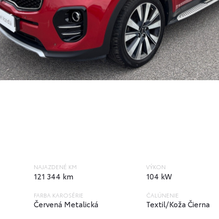
NAJAZDENÉ KM
VÝKON
121 344 km
104 kW
FARBA KAROSÉRIE
ČALÚNENIE
Červená Metalická
Textil/Koža Čierna