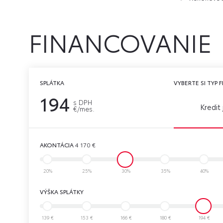
FINANCOVANIE
SPLÁTKA
VYBERTE SI TYP
194
s DPH
Kredit
€/mes.
AKONTÁCIA
4 170
€
20%
25%
30%
35%
40%
VÝŠKA SPLÁTKY
139 €
153 €
166 €
180 €
194 €