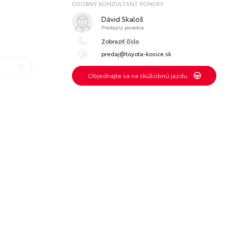
OSOBNÝ KONZULTANT PONUKY
Dávid Skaloš
Predajný poradca
Zobraziť číslo
predaj@toyota-kosice.sk
Objednajte sa na skúšobnú jazdu
é