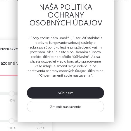
NAŠA POLITIKA
OCHRANY
OSOBNÝCH ÚDAJOV
Súbory cookie nám umožňujú zaručiť stabilné a
správne fungovanie webovej stránky a
zobrazovať ponuku lepšie prispôsobenú vašim
 FINANCOVANIA
potrebám. Ak súhlasíte s používaním súborov
cookie, kliknite na tlačidlo "Súhlasím". Ak sa
chcete dozvedieť viac o tom, ako spracúvame
 jazdené vozidlá
vaše údaje, a zmeniť svoje individuálne
nastavenia ochrany osobných údajov, kliknite na
"Chcem zmeniť svoje nastavenia".
Súhlasím
45%
50%
Zmeniť nastavenie
208 €
222 €