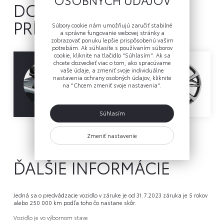
DOSTUPNÉ
PRÍSLUŠENSTVO
Súbory cookie nám umožňujú zaručiť stabilné
a správne fungovanie webovej stránky a
zobrazovať ponuku lepšie prispôsobenú vašim
potrebám. Ak súhlasíte s používaním súborov
cookie, kliknite na tlačidlo "Súhlasím". Ak sa
chcete dozvedieť viac o tom, ako spracúvame
vaše údaje, a zmeniť svoje individuálne
nastavenia ochrany osobných údajov, kliknite
na "Chcem zmeniť svoje nastavenia".
Súhlasím
Otázka ohľadom príslušenstva
Zmeniť nastavenie
ĎALŠIE INFORMÁCIE
Jedná sa o predvádzacie vozidlo v záruke je od 31.7.2023 záruka je 5 rokov 
alebo 250 000 km podľa toho čo nastane skôr.
Vozidlo je vo výbornom stave