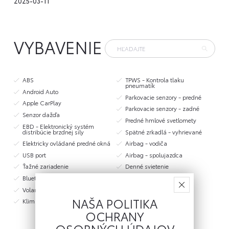
2025-03-11
VYBAVENIE
ABS
TPWS - Kontrola tlaku
pneumatík
Android Auto
Parkovacie senzory - predné
Apple CarPlay
Parkovacie senzory - zadné
Senzor dažďa
Predné hmlové svetlomety
EBD - Elektronický systém
distribúcie brzdnej sily
Spätné zrkadlá - vyhrievané
Elektricky ovládané predné okná
Airbag - vodiča
USB port
Airbag - spolujazdca
Ťažné zariadenie
Denné svietenie
Bluetooth
Tempomat
Volant - multifunkčný
Posilňovač riadenia
NAŠA POLITIKA
Klimatizácia - manuálna
OCHRANY
OSOBNÝCH ÚDAJOV