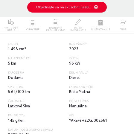
Objednajte sa na skúšobnú jazdu
TECHNICKÉ
DOSTUPNÉ
ĎALŠIE
VYBAVENIE
FINANCOVANIE
DÍLER
ÚDAJE
PRÍSLUŠENSTVO
INFORMÁCIE
OBJEM
ROK VÝROBY
3
1 498 cm
2023
NAJAZDENÉ KM
VÝKON
5 km
96 kW
KAROSÉRIA
DRUH PALIVA
Dodávka
Diesel
SPOTREBA
FARBA KAROSÉRIE
5.6 l/100 km
Biela Matná
ČALÚNENIE
PREVODOVKA
Látkové Sivá
Manuálna
EMISIE CO
VIN
2
145 g/km
YAREFYHZ2GJ002561
DÁTUM POSLEDNÉHO SERVISU