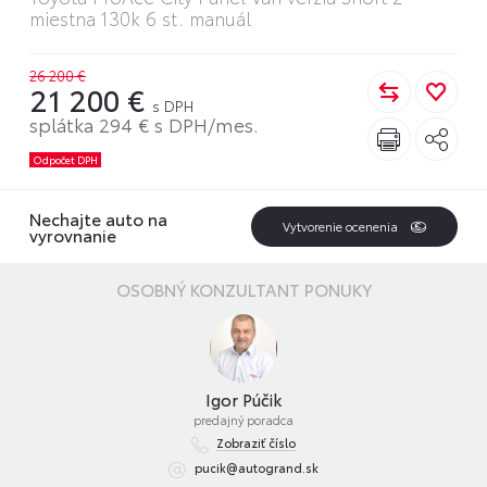
miestna 130k 6 st. manuál
26 200 €
21 200 €
s DPH
splátka 294 € s DPH/mes.
Odpočet DPH
Nechajte auto na
Vytvorenie ocenenia
vyrovnanie
OSOBNÝ KONZULTANT PONUKY
Igor Púčik
predajný poradca
Zobraziť číslo
pucik@autogrand.sk