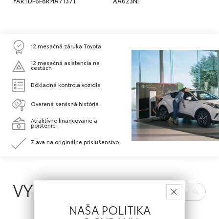
YARTDF6F8RMA71371
AA623NI
12 mesačná záruka Toyota
12 mesačná asistencia na
cestách
Dôkladná kontrola vozidla
Overená servisná história
Atraktívne financovanie a
poistenie
Zľava na originálne príslušenstvo
VYBAVENIE
NAŠA POLITIKA