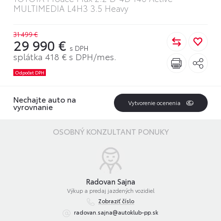
MULTIMEDIA L4H3 3.5 Heavy
31 499 €
29 990 €
s DPH
splátka 418 € s DPH/mes.
Odpočet DPH
Nechajte auto na
Vytvorenie ocenenia
vyrovnanie
OSOBNÝ KONZULTANT PONUKY
Radovan Sajna
Výkup a predaj jazdených vozidiel
Zobraziť číslo
radovan.sajna@autoklub-pp.sk