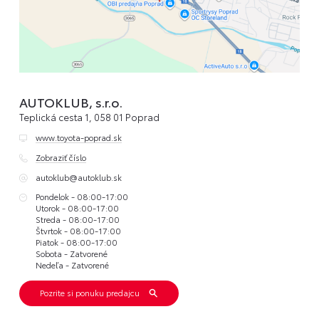
Lakťová opierka vodiča
LED osvetlenie nákladového priestoru
Manuálna klimatizácia
Manuálne nastaviteľné sedadlo spolujazdca
Manuálne nastaviteľné sedadlo vodiča, bedrová a lakťová opierka
AUTOKLUB, s.r.o.
Náradie na výmenu kolesa
Teplická cesta 1, 058 01 Poprad
Obmedzovač rýchlosti
www.toyota-poprad.sk
Odkladací priestor v kabíne nad hlavou
Zobraziť číslo
Plnohodnotná rezerva
autoklub@autoklub.sk
Pondelok - 08:00-17:00
Počet sedadiel = 3
Utorok - 08:00-17:00
Predné halogénové svetlomety + DLR
Streda - 08:00-17:00
Štvrtok - 08:00-17:00
Predpríprava na ťažné zariadenie (kabeláž)
Piatok - 08:00-17:00
Sobota - Zatvorené
Rádio s 5' farebným displejom, DAB, USB nabíjanie
Nedeľa - Zatvorené
Rozpoznávanie dopravných značiek
Pozrite si ponuku predajcu
Sklopné zrkadlá