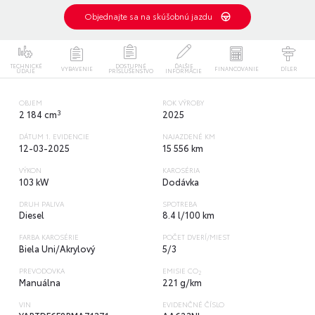
Objednajte sa na skúšobnú jazdu
TECHNICKÉ
DOSTUPNÉ
ĎALŠIE
VYBAVENIE
FINANCOVANIE
DÍLER
ÚDAJE
PRÍSLUŠENSTVO
INFORMÁCIE
OBJEM
ROK VÝROBY
3
2 184 cm
2025
DÁTUM 1. EVIDENCIE
NAJAZDENÉ KM
12-03-2025
15 556 km
VÝKON
KAROSÉRIA
103 kW
Dodávka
DRUH PALIVA
SPOTREBA
Diesel
8.4 l/100 km
FARBA KAROSÉRIE
POČET DVERÍ/MIEST
Biela Uni/Akrylový
5/3
PREVODOVKA
EMISIE CO
2
Manuálna
221 g/km
VIN
EVIDENČNÉ ČÍSLO