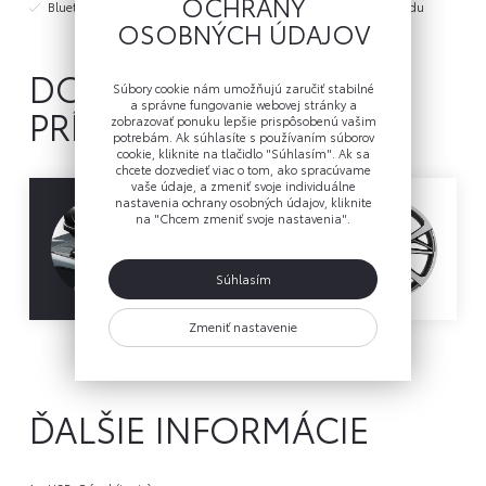
OCHRANY
Bluetooth
Parkovacia kamera - vzadu
OSOBNÝCH ÚDAJOV
DOSTUPNÉ
Súbory cookie nám umožňujú zaručiť stabilné
a správne fungovanie webovej stránky a
PRÍSLUŠENSTVO
zobrazovať ponuku lepšie prispôsobenú vašim
potrebám. Ak súhlasíte s používaním súborov
cookie, kliknite na tlačidlo "Súhlasím". Ak sa
chcete dozvedieť viac o tom, ako spracúvame
vaše údaje, a zmeniť svoje individuálne
nastavenia ochrany osobných údajov, kliknite
na "Chcem zmeniť svoje nastavenia".
Súhlasím
Zmeniť nastavenie
Otázka ohľadom príslušenstva
ĎALŠIE INFORMÁCIE